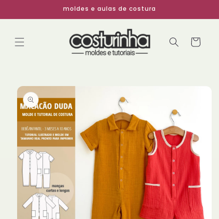
Pular
moldes e aulas de costura
para o
conteúdo
Carrinho
Pular para
as
informações
do produto