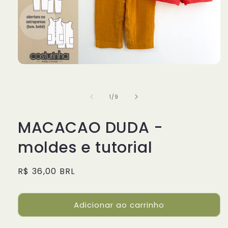
Abrir
mídia
1
na
de
1
/
9
janela
modal
MACACAO DUDA -
moldes e tutorial
Preço
R$ 36,00 BRL
normal
Adicionar ao carrinho