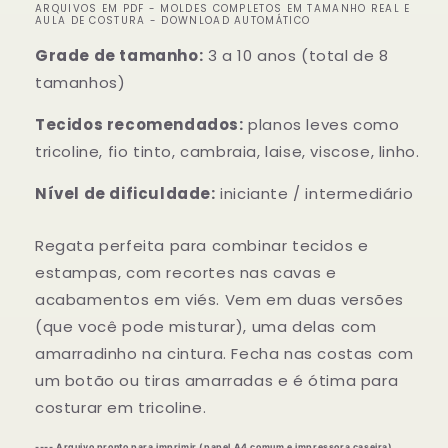
ARQUIVOS EM PDF - MOLDES COMPLETOS EM TAMANHO REAL E
AULA DE COSTURA - DOWNLOAD AUTOMÁTICO
Grade de tamanho:
3 a 10 anos (total de 8
tamanhos)
Tecidos recomendados:
planos leves como
tricoline, fio tinto, cambraia, laise, viscose, linho.
Nível de dificuldade:
iniciante / intermediário
Regata perfeita para combinar tecidos e
estampas, com recortes nas cavas e
acabamentos em viés. Vem em duas versões
(que você pode misturar), uma delas com
amarradinho na cintura. Fecha nas costas com
um botão ou tiras amarradas e é ótima para
costurar em tricoline.
---- Arquivo pronto para imprimir (papel A4 comum e impressora caseira).