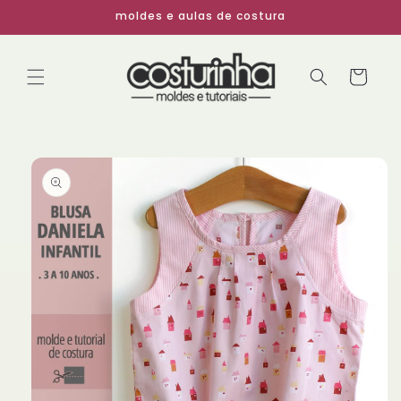
Pular
moldes e aulas de costura
para o
conteúdo
Carrinho
Pular para
as
informações
do produto