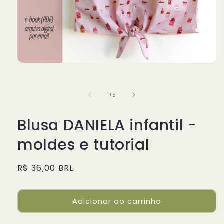
Abrir
mídia
1
na
de
1
/
5
janela
modal
Blusa DANIELA infantil -
moldes e tutorial
Preço
R$ 36,00 BRL
normal
Adicionar ao carrinho