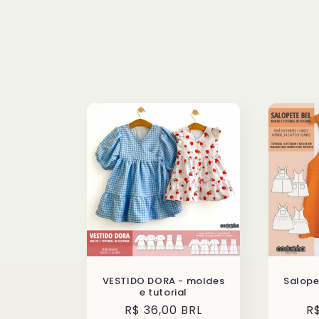
e
ç
ã
o
:
VESTIDO DORA - moldes
Salope
e tutorial
Preço
R$ 36,00 BRL
P
R