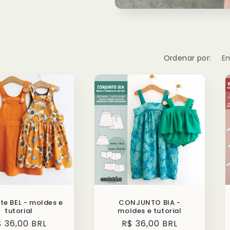
Ordenar por:
te BEL - moldes e
CONJUNTO BIA -
tutorial
moldes e tutorial
reço
$ 36,00 BRL
Preço
R$ 36,00 BRL