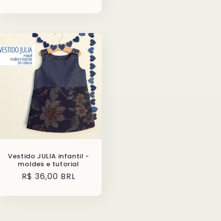
normal
Vestido JULIA infantil -
moldes e tutorial
Preço
R$ 36,00 BRL
normal