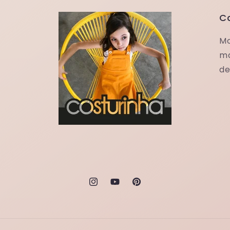
C
Mo
ma
de
Instagram
YouTube
Pinterest