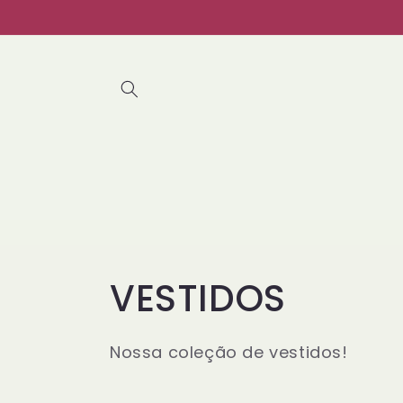
Pular
para o
conteúdo
C
VESTIDOS
o
Nossa coleção de vestidos!
l