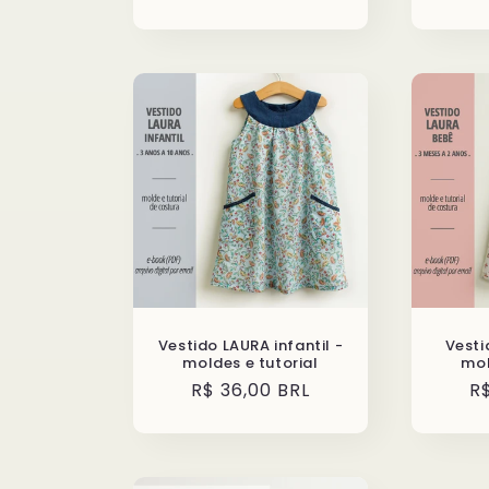
normal
n
Vestido LAURA infantil -
Vesti
moldes e tutorial
mol
Preço
R$ 36,00 BRL
P
R
normal
n