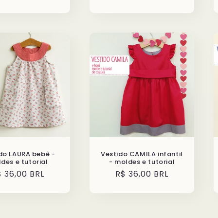
ormal
normal
do LAURA bebê -
Vestido CAMILA infantil
des e tutorial
- moldes e tutorial
reço
$ 36,00 BRL
Preço
R$ 36,00 BRL
ormal
normal