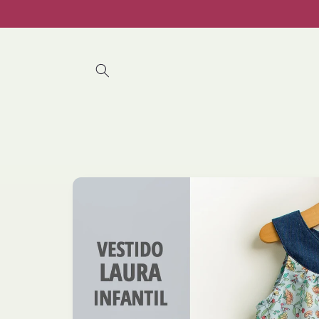
Pular
para o
conteúdo
Pular para
as
informações
do produto