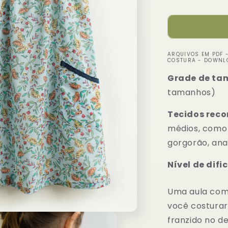
normal
ARQUIVOS EM PDF 
COSTURA - DOWNL
Grade de ta
tamanhos)
Tecidos rec
médios, como t
gorgorão, ana
Nível de difi
Uma aula comp
você costurar 
franzido no d