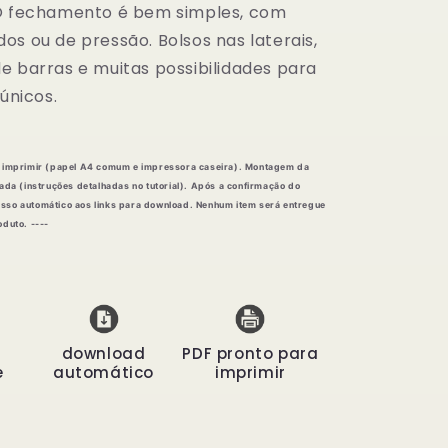
 O fechamento é bem simples, com
os ou de pressão. Bolsos nas laterais,
e barras e muitas possibilidades para
 únicos.
a imprimir (papel A4 comum e impressora caseira). Montagem da
cada (instruções detalhadas no tutorial).
Após a confirmação do
sso automático aos links para download. Nenhum item será entregue
oduto. ----
download
PDF pronto para
e
automático
imprimir