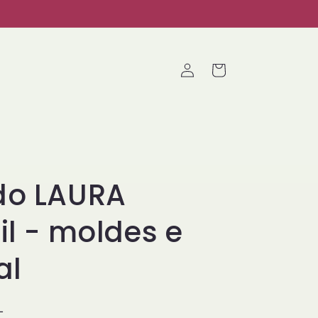
Fazer
Carrinho
login
do LAURA
il - moldes e
al
L