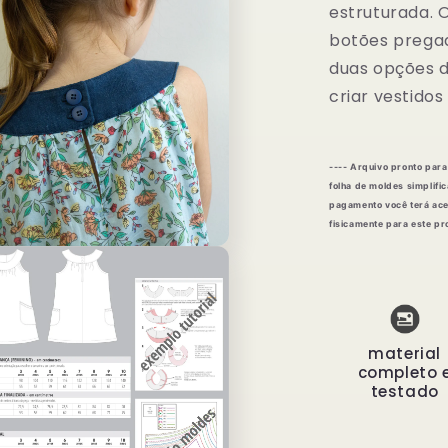
estruturada.
botões pregad
duas opções d
criar vestidos
---- Arquivo pronto par
folha de moldes simplifi
pagamento você terá ace
fisicamente para este pr
material
completo 
testado