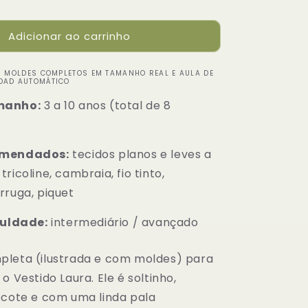
Adicionar ao carrinho
- MOLDES COMPLETOS EM TAMANHO REAL E AULA DE
OAD AUTOMÁTICO
manho:
3 a 10 anos (total de 8
omendados:
tecidos planos e leves a
ricoline, cambraia, fio tinto,
rruga, piquet
culdade:
intermediário / avançado
leta (ilustrada e com moldes) para
o Vestido Laura. Ele é soltinho,
ecote e com uma linda pala