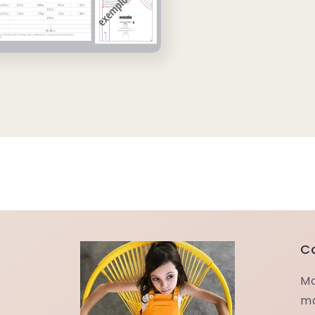
C
Mo
ma